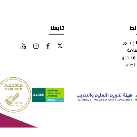
ئط
تابعنا
لإعلام
هامة
لفيديو
لصور