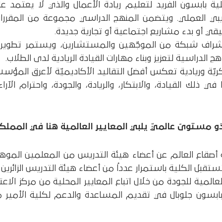
ة بابسون الفريد لتعليم ريادة الأعمال والذي لا يعتمد 
يبي العملي. ويتضمن المنهج الدراسي مجموعة من المقررات 
ي أو بدء مشاريع اجتماعية أو تجارية جديدة.
 إشراف شبكة من الموجّهين والمستشارين، ويستمر تطويره
 الدراسية لتعزيز وبناء مهارات القيادة الريادية لدى الطلاب.
يّة وريادية تعكس أفضل التقاليد الأكاديميّة لأعرق المؤسسا
ي ذلك القيادة، والابتكار، والريادة، والجودة، واحترام الآراء،
ذو مستوىً عالميّ يلبي المعايير العالمية هنا في المملك
صقاع العالم عن أعضاء هيئة التدريس من المعلمين الموهوبين
ستقبل الكلية باستمرار عدداُ من أعضاء هيئة التدريس الزائري
عالمية للجودة من خلال اتباع المعايير المحلية من مركز الا
تستمر شركة بابسون جلوبال في تقديم المساعدة والدعم لكلية ا