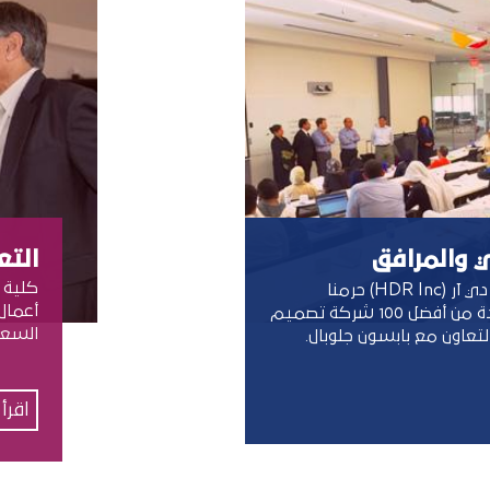
ي والمرافق
التع
كلية 
صمّمت شركة اتش دي آر (HDR Inc) حرمنا
أعمال 
الجامعي، وهي واحدة من أفضل 100 شركة تصميم
السعو
لتعاون مع بابسون جلوبال.
اقرأ