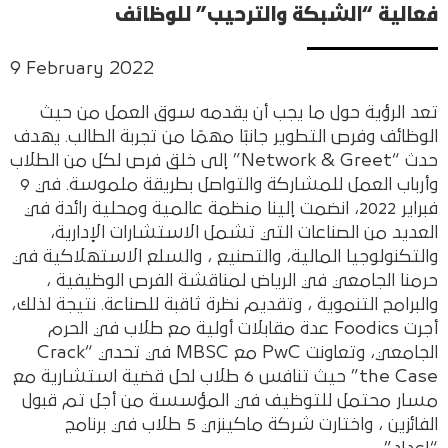
فعالية “الشبكة والترحيب” للوظائف
9 February 2022
تعد الرؤية حول ما يجب أن يقدمه سوق العمل من حيث
الوظائف وفرص التطوير جانبًا مهمًا من تجربة الطالب. يهدف
حدث “Network & Greet” إلى خلق فرص لكل من الطلاب
وأرباب العمل للمشاركة والتواصل بطريقة ملموسة. في 9
فبراير 2022، انضمت إلينا منظمة عالمية ومحلية رائدة في
العديد من الصناعات التي تشمل الاستشارات الإدارية،
والتكنولوجيا المالية، والتصنيع ، والسلع الاستهلاكية في
حرمنا الجامعي في الرياض لمناقشة الفرص الوظيفية ،
والبرامج التنموية ، وتقديم نظرة ثاقبة للصناعة. نتيجة لذلك،
أجرت Foodics عدة مقابلات أولية مع طلاب في الحرم
الجامعي، وتعاونت PwC مع MBSC في تحدي “Crack
the Case” حيث تنافس 6 طلاب لحل قضية استشارية مع
مسار محتمل للتوظيف في المؤسسة من أجل تم قبول
الفائزين ، واختارت شركة ماكينزي 5 طلاب في برنامج