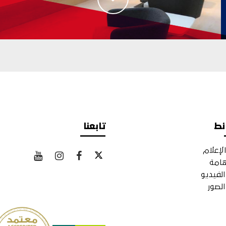
ئط
تابعنا
لإعلام
هامة
لفيديو
لصور