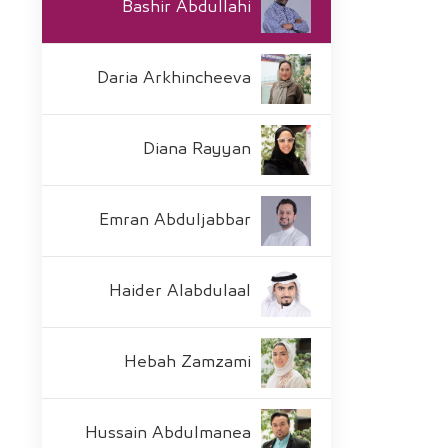
Bashir Abdullahi
Daria Arkhincheeva
Diana Rayyan
Emran Abduljabbar
Haider Alabdulaal
Hebah Zamzami
Hussain Abdulmanea