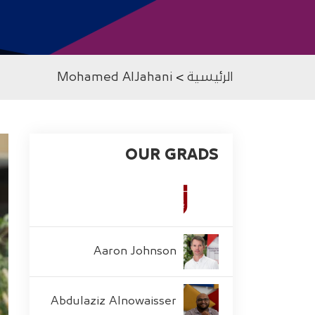
الرئيسية
>
Mohamed AlJahani
OUR GRADS
Aaron Johnson
Abdulaziz Alnowaisser