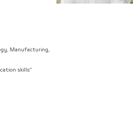
gy, Manufacturing,
“Hard worker with excellent communication skills.”