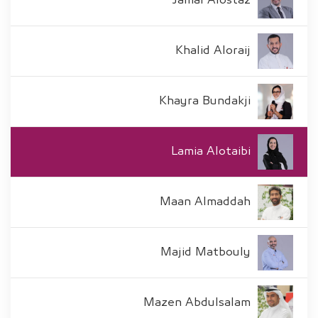
Jamal Alostaz
Khalid Aloraij
Khayra Bundakji
Lamia Alotaibi
Maan Almaddah
Majid Matbouly
Mazen Abdulsalam